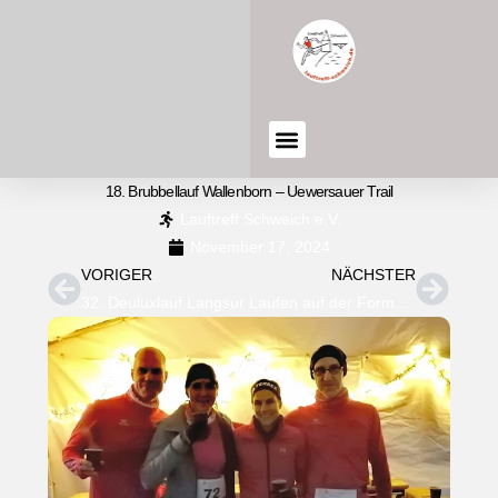
18. Brubbellauf Wallenborn – Uewersauer Trail
Lauftreff Schweich e.V.
November 17, 2024
VORIGER
NÄCHSTER
32. Deuluxlauf Langsur
Laufen auf der Formel 1 – Strecke!