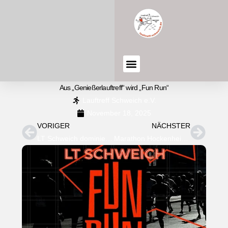
Aus „Genießerlauftreff“ wird „Fun Run“
Lauftreff Schweich e.V.
November 18, 2025
VORIGER
NÄCHSTER
LT Schweich dominiert 4-RegioCup 2025
Marathon Hockenheim & Brubbellauf Wallenborn