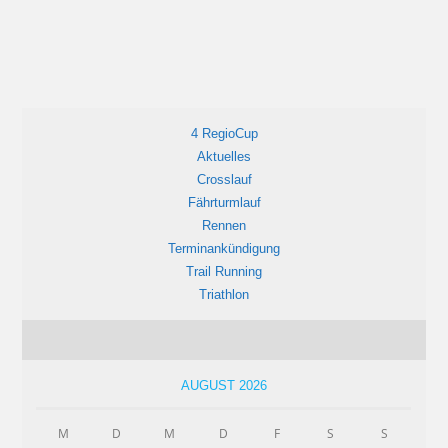
4 RegioCup
Aktuelles
Crosslauf
Fährturmlauf
Rennen
Terminankündigung
Trail Running
Triathlon
AUGUST 2026
M
D
M
D
F
S
S