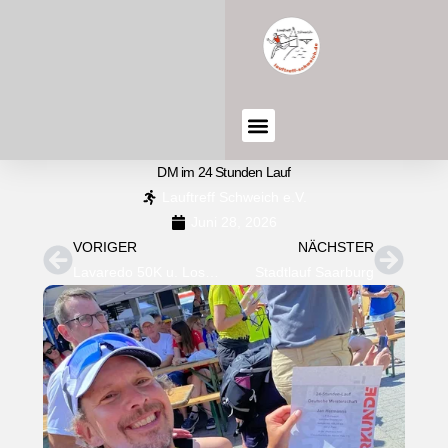
DM im 24 Stunden Lauf
Lauftreff Schweich e.V.
Juni 28, 2026
VORIGER
NÄCHSTER
Lavaredo 50K u. Losheimer Trailfest
Stadtlauf Saarburg