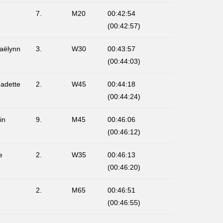
7.
M20
00:42:54
(00:42:57)
aëlynn
3.
W30
00:43:57
(00:44:03)
adette
2.
W45
00:44:18
(00:44:24)
in
9.
M45
00:46:06
(00:46:12)
e
2.
W35
00:46:13
(00:46:20)
2.
M65
00:46:51
(00:46:55)