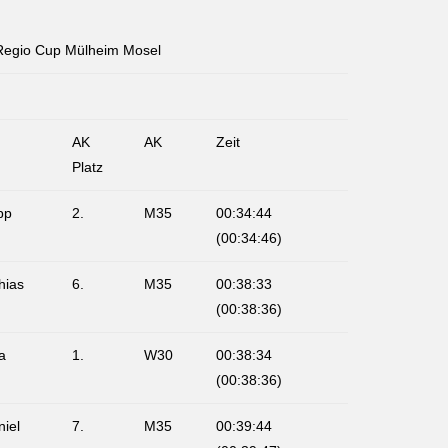
 Regio Cup Mülheim Mosel
AK
AK
Zeit
Platz
pp
2.
M35
00:34:44
(00:34:46)
hias
6.
M35
00:38:33
(00:38:36)
a
1.
W30
00:38:34
(00:38:36)
niel
7.
M35
00:39:44