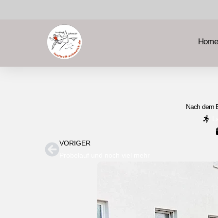
Home
Nach dem B
L
VORIGER
Probelauf und noch viel mehr