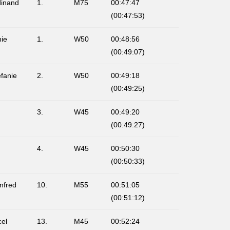
dinand
1.
M75
00:47:47
(00:47:53)
nie
1.
W50
00:48:56
(00:49:07)
efanie
2.
W50
00:49:18
(00:49:25)
3.
W45
00:49:20
(00:49:27)
4.
W45
00:50:30
(00:50:33)
nfred
10.
M55
00:51:05
(00:51:12)
el
13.
M45
00:52:24