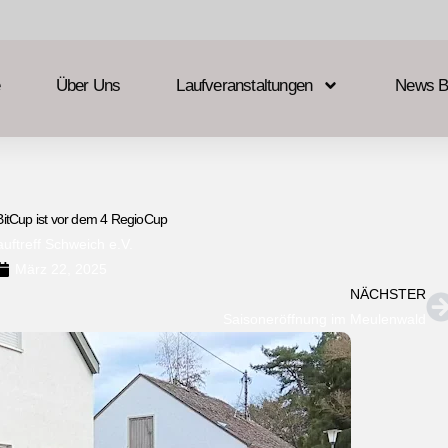
Über Uns
Laufveranstaltungen
News B
itCup ist vor dem 4 RegioCup
auftreff Schweich e.V.
März 22, 2025
NÄCHSTER
Saisoneröffnung im Meulenwald