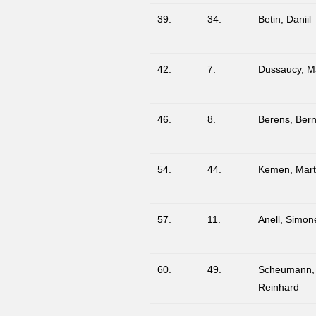
39.
34.
Betin, Daniil
42.
7.
Dussaucy, M
46.
8.
Berens, Bern
54.
44.
Kemen, Mart
57.
11.
Anell, Simon
60.
49.
Scheumann,
Reinhard