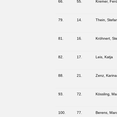
66.
55.
Kremer, Fer
79.
14.
Thein, Stefa
81.
16.
Kröhnert, St
82.
17.
Leis, Katja
88.
21.
Zenz, Karina
93.
72.
Kössling, Ma
100.
77.
Berens, Marc