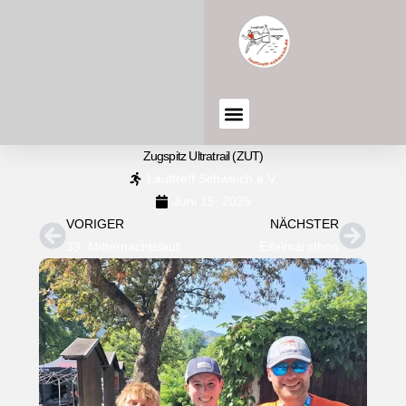
Zugspitz Ultratrail (ZUT)
Lauftreff Schweich e.V.
Juni 15, 2025
VORIGER
NÄCHSTER
39. Mitternachtslauf Kröv
Eifelmarathon