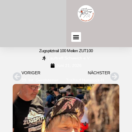
Zugspitztrail 100 Meilen ZUT100
Lauftreff Schweich e.V.
Juni 21, 2026
VORIGER
NÄCHSTER
39. Int. Gerolsteiner Stadtlauf
Traillauf Hunsrück-Hochwald