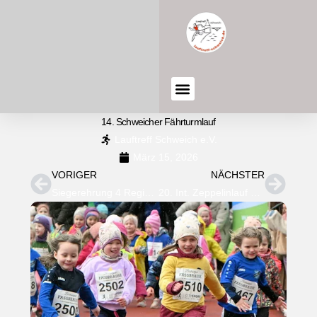
14. Schweicher Fährturmlauf
Lauftreff Schweich e.V.
März 15, 2026
VORIGER
NÄCHSTER
Siegerehrung 4 Regio Cup, Marathon Kandel, HM Paris
20. Int. Zeppelinlauf – Mülheim an der Mosel