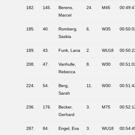
182.
145.
Berens,
24.
M45
00:49:4
Marcel
185.
40.
Romberg,
6.
W35
00:50:0
Saskia
189.
43.
Funk, Lana
2.
WU18
00:50:2
208.
47.
Vanhulle,
8.
W30
00:51:0
Rebecca
224.
54.
Berg,
11.
W30
00:51:4
Sarah
236.
176.
Becker,
3.
M75
00:52:1
Gerhard
287.
84.
Engel, Eva
3.
WU18
00:54:4