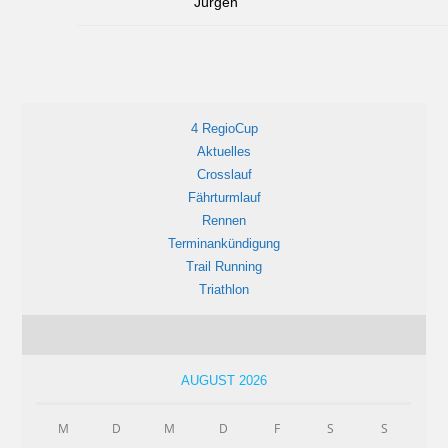
Jürgen
4 RegioCup
Aktuelles
Crosslauf
Fährturmlauf
Rennen
Terminankündigung
Trail Running
Triathlon
AUGUST 2026
M
D
M
D
F
S
S