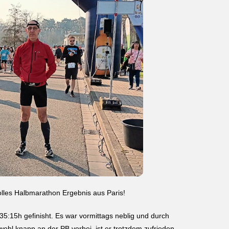
lles Halbmarathon Ergebnis aus Paris!
35:15h gefinisht. Es war vormittags neblig und durch
wohl knapp an der PB vorbei, ist er trotzdem zufrieden.