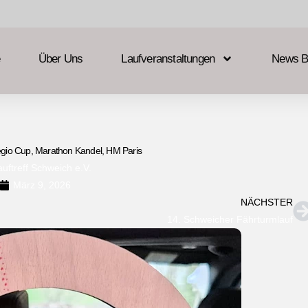
Über Uns
Laufveranstaltungen
News B
gio Cup, Marathon Kandel, HM Paris
auftreff Schweich e.V.
März 9, 2026
NÄCHSTER
14. Schweicher Fährturmlauf